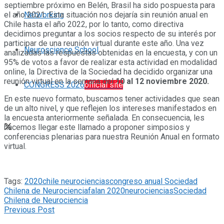
septiembre próximo en Belén, Brasil ha sido pospuesta para
Networking
el año 2021. Esta situación nos dejaría sin reunión anual en
Chile hasta el año 2022, por lo tanto, como directiva
decidimos preguntar a los socios respecto de su interés por
participar de una reunión virtual durante este año. Una vez
Neuroscience School
analizadas las respuestas obtenidas en la encuesta, y con un
95% de votos a favor de realizar esta actividad en modalidad
online, la Directiva de la Sociedad ha decidido organizar una
reunión virtual en la semana del
10 al 12 noviembre 2020.
CONGRESS 2026
official site
En este nuevo formato, buscamos tener actividades que sean
de un alto nivel, y que reflejen los intereses manifestados en
la encuesta anteriormente señalada. En consecuencia, les
hacemos llegar este llamado a proponer simposios y
conferencias plenarias para nuestra Reunión Anual en formato
virtual.
Tags:
2020
chile neurociencias
congreso anual Sociedad
Chilena de Neurociencia
falan 2020
neurociencias
Sociedad
Chilena de Neurociencia
Previous Post