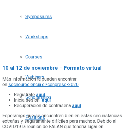
Symposiums
Workshops
Courses
10 al 12 de noviembre – Formato virtual
Webinars
Más información la pueden encontrar
en
socneurociencia.cl/congreso-2020
Regístrate
aquí
Scholarships
Inicia sesión
aquí
Recuperación de contraseña
aquí
Esperamos que se encuentren bien en estas circunstancias
Positions
extrañas y seguramente difíciles para muchos. Debido al
COVID19 la reunión de FALAN que tendría lugar en