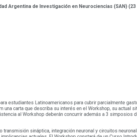
edad Argentina de Investigación en Neurociencias (SAN) (23 
ara estudiantes Latinoamericanos para cubrir parcialmente gasto
a carta que describa su interés en el Workshop, su actual situa
istencia al Workshop deberán concurrir además a 3 simposios de
transmisión sináptica, integración neuronal y circuitos neurona
implicancias actuales. El Workshop constará de un Curso Introdu