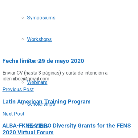
Symposiums
Workshops
Fecha límite: 29 de mayo 2020
Courses
Enviar CV (hasta 3 páginas) y carta de intención a:
iden.iibce@gmail.com
Webinars
Previous Post
Latin American Training Program
Scholarships
Next Post
ALBA-FKNE-YIBRO Diversity Grants for the FENS
Positions
2020 Virtual Forum