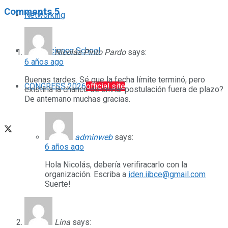
Comments
5
Networking
Neuroscience School
Nicolás Pinto Pardo
says:
6 años ago
Buenas tardes. Sé que la fecha límite terminó, pero
CONGRESS 2026
official site
existiría la chance de enviar postulación fuera de plazo?
De antemano muchas gracias.
adminweb
says:
6 años ago
Hola Nicolás, debería verifiracarlo con la
organización. Escriba a
iden.iibce@gmail.com
Suerte!
Lina
says: